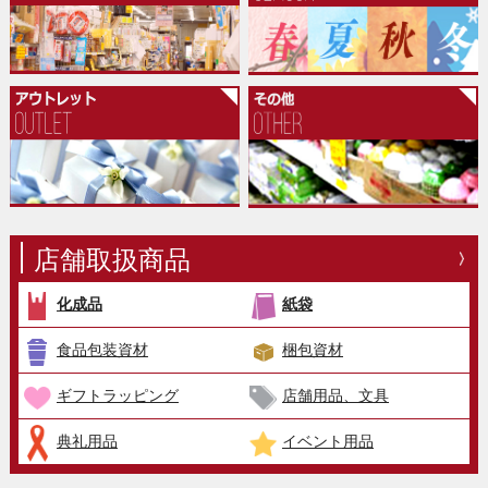
店舗取扱商品
化成品
紙袋
食品包装資材
梱包資材
ギフトラッピング
店舗用品、文具
典礼用品
イベント用品